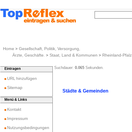
Home
Gesellschaft, Politik, Versorgung,
>
Ärzte, Geschäfte.
Staat, Land & Kommunen
Rheinland-Pfalz
>
>
Ergebnisse
0
von ungefähr
0
. Suchdauer:
0.065
Sekunden.
Eintragen
URL hinzufügen
Sitemap
Städte & Gemeinden
Menü & Links
Kontakt
Impressum
Nutzungsbedingungen