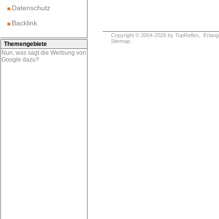
Datenschutz
Backlink
Copyright © 2004-2026 by
TopReflex
, Erlang
Sitemap
.
Themengebiete
Nun, was sagt die Werbung von
Google dazu?