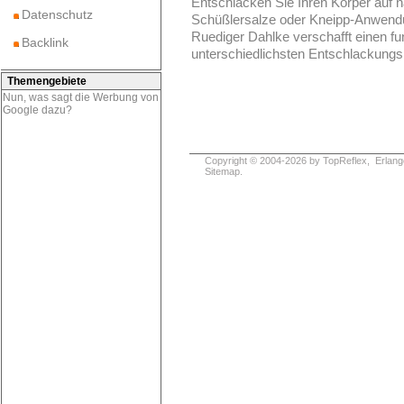
Entschlacken Sie Ihren Körper auf n
Datenschutz
Schüßlersalze oder Kneipp-Anwendu
Ruediger Dahlke verschafft einen fu
Backlink
unterschiedlichsten Entschlackungsm
Themengebiete
Nun, was sagt die Werbung von
Google dazu?
Copyright © 2004-2026 by
TopReflex
, Erlang
Sitemap
.