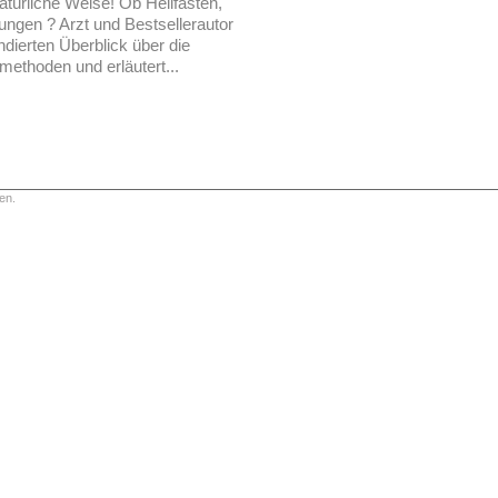
atürliche Weise! Ob Heilfasten,
ngen ? Arzt und Bestsellerautor
ndierten Überblick über die
ethoden und erläutert...
en.