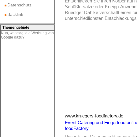
Entschlacken Sie Ihren Körper auf n
Datenschutz
Schüßlersalze oder Kneipp-Anwendu
Ruediger Dahlke verschafft einen fu
Backlink
unterschiedlichsten Entschlackungsm
Themengebiete
Nun, was sagt die Werbung von
Google dazu?
www.kruegers-foodfactory.de
Event Catering und Fingerfood onlin
foodFactory
Unser Event Catering in Hamburg, lie