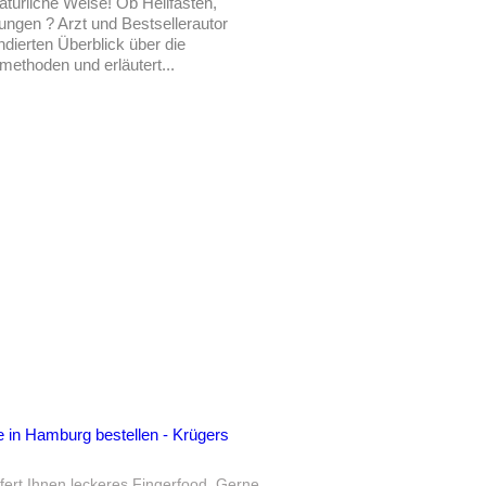
atürliche Weise! Ob Heilfasten,
ngen ? Arzt und Bestsellerautor
ndierten Überblick über die
ethoden und erläutert...
e in Hamburg bestellen - Krügers
fert Ihnen leckeres Fingerfood.
Gerne