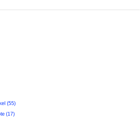
kel (55)
te (17)