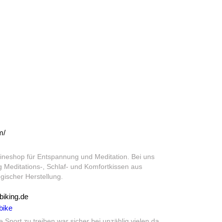
m/
lineshop für Entspannung und Meditation. Bei uns
Meditations-, Schlaf- und Komfortkissen aus
gischer Herstellung.
biking.de
bike
e Sport zu treiben war sicher bei unzählig vielen da,