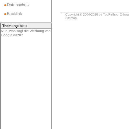
Datenschutz
Backlink
Copyright © 2004-2026 by
TopReflex
, Erlang
Sitemap
.
Themengebiete
Nun, was sagt die Werbung von
Google dazu?