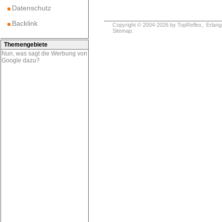
Datenschutz
Backlink
Copyright © 2004-2026 by
TopReflex
, Erlang
Sitemap
.
Themengebiete
Nun, was sagt die Werbung von
Google dazu?